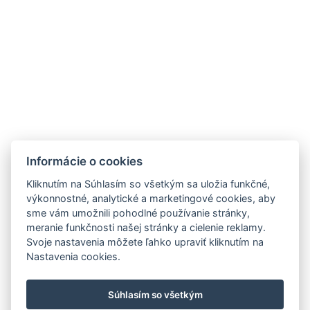
VYDÁVA 09.02.2023
Útulné izby
Prečítajte si viac…
Informácie o cookies
Kliknutím na Súhlasím so všetkým sa uložia funkčné,
výkonnostné, analytické a marketingové cookies, aby
sme vám umožnili pohodlné používanie stránky,
Telefón: +421 903 818 020
meranie funkčnosti našej stránky a cielenie reklamy.
E-mail: info@villabea.sk
Svoje nastavenia môžete ľahko upraviť kliknutím na
Jaskovy rad 181, Bratislava, 83101, Slovensko
Nastavenia cookies.
Všeobecné obchodné podmienky
Podmienky ochrany osobných údajov
KUBY s.r.o.
Súhlasím so všetkým
IČO: 50348469