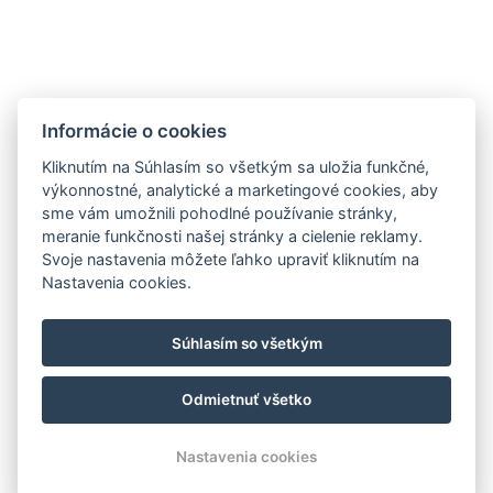
Informácie o cookies
Kliknutím na Súhlasím so všetkým sa uložia funkčné,
Leaflet
|
© Seznam.cz a.s. a další
výkonnostné, analytické a marketingové cookies, aby
sme vám umožnili pohodlné používanie stránky,
Telefón: +421 903 818 020
meranie funkčnosti našej stránky a cielenie reklamy.
E-mail: info@villabea.sk
Svoje nastavenia môžete ľahko upraviť kliknutím na
Jaskovy rad 181, Bratislava, 83101, Slovensko
Nastavenia cookies.
Všeobecné obchodné podmienky
Podmienky ochrany osobných údajov
KUBY s.r.o.
Súhlasím so všetkým
IČO: 50348469
DIČ: SK2120294330
Odmietnuť všetko
© Copyright 2026 | Všetky práva vyhradené
Nastavenia cookies